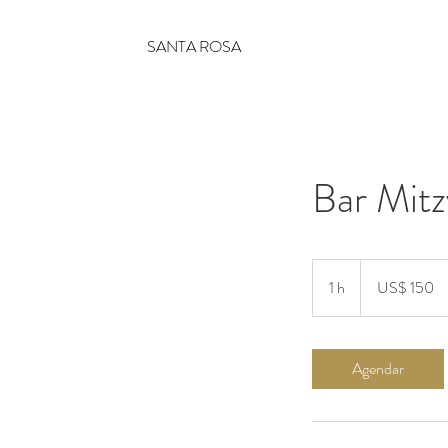
SANTA ROSA
Bar Mitz
150
Dólares
1 h
1
US$ 150
americanos
Agendar